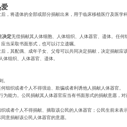
无偿献血
热爱
红十字志愿服务
世后，将遗体的全部或部分捐献出来，用于临床移植医疗及医学
与青少年工作
组织建设与会员
管理
主决定
无偿捐献其人体细胞、人体组织、人体器官、遗体。任何
，应当采取书面形式，也可以订立遗嘱。
宣传传播
亡后，其配偶、成年子女、父母可以共同决定捐献，决定捐献应
人体组织、人体器官、遗体。
则。
任何组织或者个人不得强迫、欺骗或者利诱他人捐献人体器官。
行为能力。公民捐献其人体器官应当有书面形式的捐献意愿，对
组织或者个人不得捐献、摘取该公民的人体器官；公民生前未表
示同意捐献该公民人体器官的意愿。