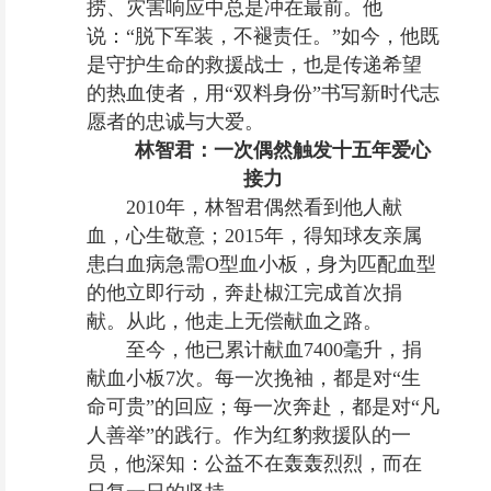
捞、灾害响应中总是冲在最前。他
说：“脱下军装，不褪责任。”如今，他既
是守护生命的救援战士，也是传递希望
的热血使者，用“双料身份”书写新时代志
愿者的忠诚与大爱。
林智君：一次偶然触发十五年爱心
接力
2010年，林智君偶然看到他人献
血，心生敬意；2015年，得知球友亲属
患白血病急需O型血小板，身为匹配血型
的他立即行动，奔赴椒江完成首次捐
献。从此，他走上无偿献血之路。
至今，他已累计献血7400毫升，捐
献血小板7次。每一次挽袖，都是对“生
命可贵”的回应；每一次奔赴，都是对“凡
人善举”的践行。作为红豹救援队的一
员，他深知：公益不在轰轰烈烈，而在